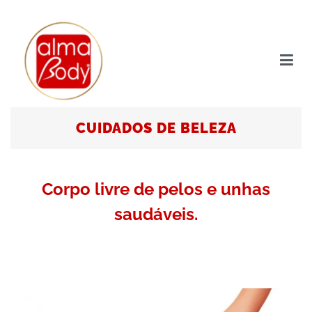
Alma Body
Desde 2005 a cuidar de si!
CUIDADOS DE BELEZA​
Corpo livre de pelos e unhas
saudáveis.